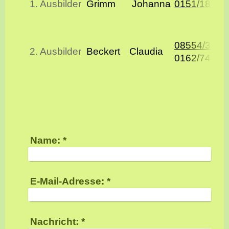
1. Ausbilder
Grimm
Johanna
0151/18324
08554/3513
2. Ausbilder
Beckert
Claudia
0162/74727
Name:
*
E-Mail-Adresse:
*
Nachricht:
*