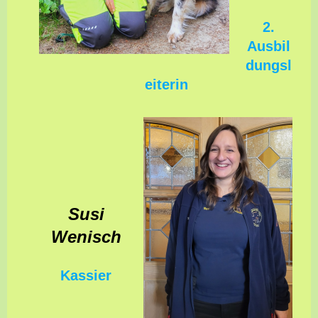
2.
Ausbil
dungsl
eiterin
Susi
Wenisch
Kassier