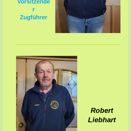
Vorsitzende
r
Zugführer
Robert
Liebhart