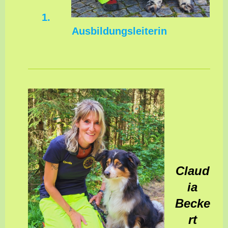
1.
Ausbildungsleiterin
Claud
ia
Becke
rt