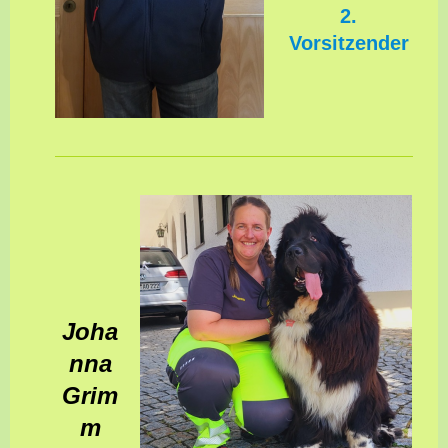
2.
Vorsitzender
Joha
nna
Grim
m